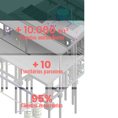
+ 10.000
m²
Projetos unifamiliares
+ 10
Escritórios parceiros
95%
Clientes recorrentes