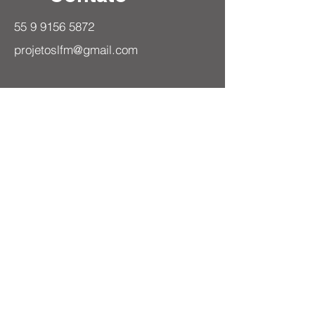
55 9 9156 5872
Obter Cotação
projetoslfm@gmail.com
Rua Lagoa Vermelha, 155 - Dom
Antonio Reis, Santa Maria - RS,
Brasil
Atendemos Todo o Brasil
Nome
Email
Assunto
Deixe-nos uma mensagem...