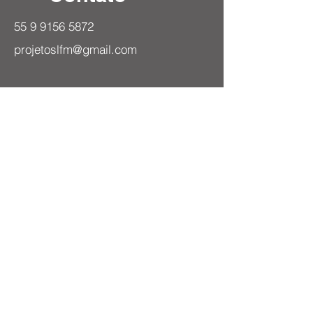
55 9 9156 5872
ORÇE AGORA MESMO
projetoslfm@gmail.com
Rua Lagoa Vermelha, 155 - Dom
Antonio Reis, Santa Maria - RS,
Brasil
Atendemos Todo o Brasil
Nome
Email
Assunto
Deixe-nos uma mensagem...